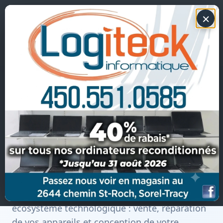
×
Soutien 1-1
450 551-0585
Votre informatique
simplifiée, locale &
rapide
.
Depuis de nombreuses années à
Sorel-Tracy
,
Logiteck Informatique s’occupe de tout votre
écosystème technologique : vente, réparation
de vos appareils et conception de votre